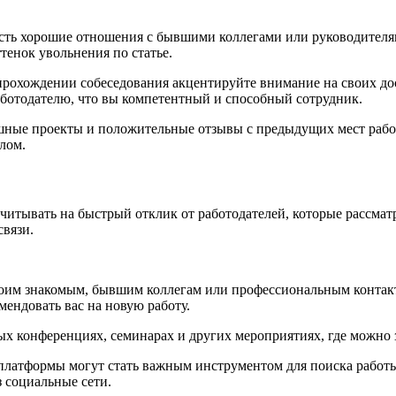
есть хорошие отношения с бывшими коллегами или руководителям
енок увольнения по статье.
рохождении собеседования акцентируйте внимание на своих дос
аботодателю, что вы компетентный и способный сотрудник.
ешные проекты и положительные отзывы с предыдущих мест работ
лом.
ссчитывать на быстрый отклик от работодателей, которые рассма
связи.
воим знакомым, бывшим коллегам или профессиональным контакт
мендовать вас на новую работу.
х конференциях, семинарах и других мероприятиях, где можно з
платформы могут стать важным инструментом для поиска работ
з социальные сети.