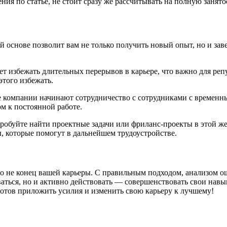
ния по статье, не стоит сразу же рассчитывать на полную занят
 основе позволит вам не только получить новый опыт, но и зав
т избежать длительных перерывов в карьере, что важно для ре
этого избежать.
компании начинают сотрудничество с сотрудниками с временных
м к постоянной работе.
пробуйте найти проектные задачи или фриланс-проекты в этой ж
, которые помогут в дальнейшем трудоустройстве.
то не конец вашей карьеры. С правильным подходом, анализом о
ваться, но и активно действовать — совершенствовать свои навы
 готов приложить усилия и изменить свою карьеру к лучшему!