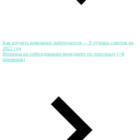
Как изучить компанию работодателя — 9 лучших советов на
2022 год
Вопросы на собеседовании менеджеру по персоналу [+8
примеров]